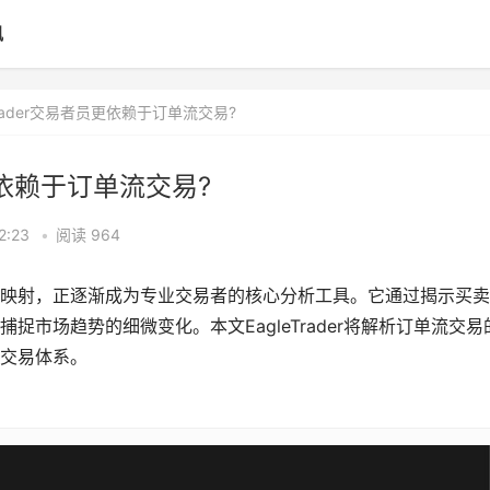
讯
trader交易者员更依赖于订单流交易?
员更依赖于订单流交易?
2:23
•
阅读 964
为的实时映射，正逐渐成为专业交易者的核心分析工具。它通过揭示买
市场趋势的细微变化。本文EagleTrader将解析订单流交易
交易体系。