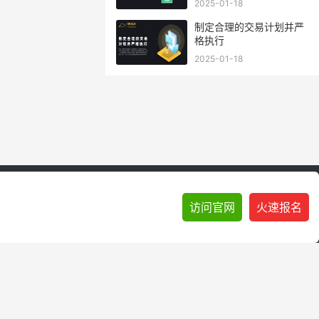
2025-01-18
制定合理的交易计划并严
格执行
2025-01-18
访问官网
火速报名
 3 种让你持续亏损的心态
|
规则越严格，反而越容易赚钱？她在考核中
der 自营交易到底适合谁？这三类交易员收益最大
|
别让横盘耗死你的账户！
制化系统"？
|
EagleTrader 交易员采访 | 价值未必能创造收益，交易才是