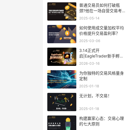
普通交易员如何打破瓶
颈?他在一场自营交易考
试中找到了答案
2025-05-14
如何使用成交量加权平均
价格提升交易盈利率？
2025-03-06
3.14正式开
启|EagleTrader新手孵化
免费赛!零成本解锁分润
2026-03-16
为你独特的交易风格量身
定制
2025-01-18
无计划，不交易！
2025-01-18
​构建赢家心态：交易心理
的七大原则