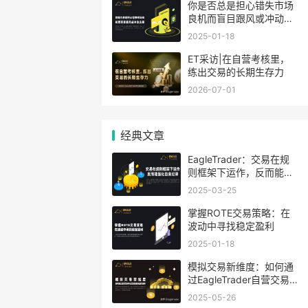
你是否总是担心错失市场
良机而盲目跟风或冲动交
易？
2025-01-18
ET采访|在自营考核里，
练出交易的长期生存力
2026-07-01
经典文章
EagleTrader：交易在规
则框架下运作，反而能强
化自身纪律
2025-03-25
​掌握ROTE交易策略：在
波动中寻找稳定盈利
2025-01-18
模拟交易新维度：如何通
过EagleTrader自营交易
考试实现策略收益双提升
2025-05-26