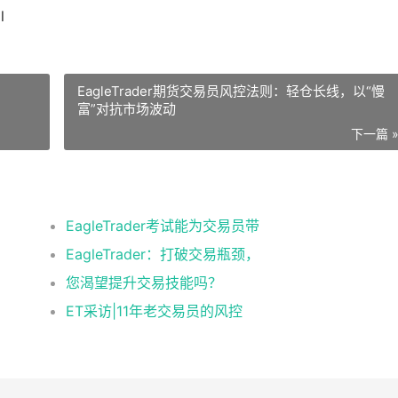
l
EagleTrader期货交易员风控法则：轻仓长线，以“慢
富”对抗市场波动
下一篇 
EagleTrader考试能为交易员带
EagleTrader：打破交易瓶颈，
您渴望提升交易技能吗？
ET采访|11年老交易员的风控