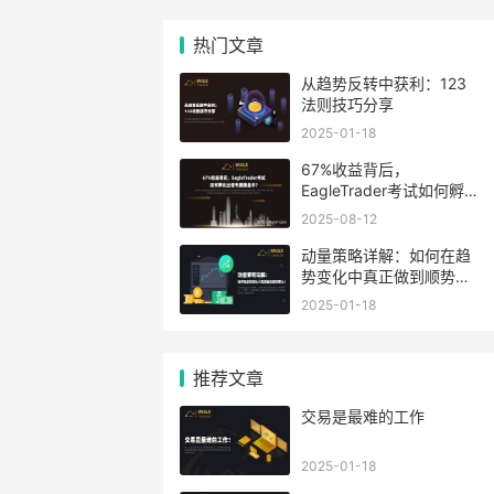
热门文章
从趋势反转中获利：123
法则技巧分享
2025-01-18
67%收益背后，
EagleTrader考试如何孵
化出信号源操盘手
2025-08-12
动量策略详解：如何在趋
势变化中真正做到顺势而
为？
2025-01-18
推荐文章
​交易是最难的工作
2025-01-18