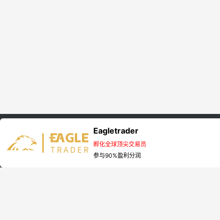
Eagletrader
首页
EagleTrader资讯
孵化全球顶尖交易员
Copyright © 2025 Eagletrader 版权所有 非商用版本
参与90%盈利分润
相关阅读
交易员采访 | 兼职交易如何走出自己的稳健之路？
|
如何构建有效的自营
验证了这一点
|
自营交易靠谱嘛？对新手来说是机会还是陷阱
|
多位分润
EagleTrader 自营交易必懂的时间风控逻辑
|
盈利≠合格！自营交易考试